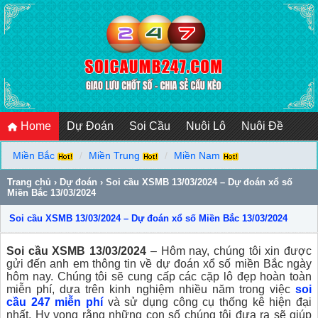
Home
Dự Đoán
Soi Cầu
Nuôi Lô
Nuôi Đề
Miền Bắc
Miền Trung
Miền Nam
Trang chủ
›
Dự đoán
›
Soi cầu XSMB 13/03/2024 – Dự đoán xổ số
Miền Bắc 13/03/2024
Soi cầu XSMB 13/03/2024 – Dự đoán xổ số Miền Bắc 13/03/2024
Soi cầu XSMB 13/03/2024
– Hôm nay, chúng tôi xin được
gửi đến anh em thông tin về dự đoán xổ số miền Bắc ngày
hôm nay. Chúng tôi sẽ cung cấp các cặp lô đẹp hoàn toàn
miễn phí, dựa trên kinh nghiệm nhiều năm trong việc
soi
cầu 247 miễn phí
và sử dụng công cụ thống kê hiện đại
nhất. Hy vọng rằng những con số chúng tôi đưa ra sẽ giúp