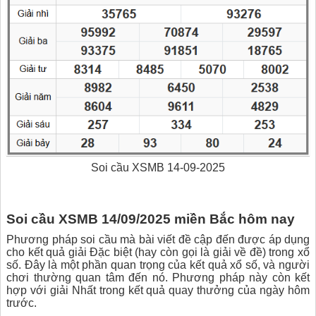
Soi cầu XSMB 14-09-2025
Soi cầu XSMB 14/09/2025 miền Bắc hôm nay
Phương pháp soi cầu mà bài viết đề cập đến được áp dụng
cho kết quả giải Đặc biệt (hay còn gọi là giải về đề) trong xổ
số. Đây là một phần quan trọng của kết quả xổ số, và người
chơi thường quan tâm đến nó. Phương pháp này còn kết
hợp với giải Nhất trong kết quả quay thưởng của ngày hôm
trước.