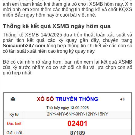
anh em tham khảo khi tham gia trò chơi XSMB hôm nay. Xin
mời anh em xem thêm các thông tin thống kê và chốt KQXS
miền Bắc ngày hôm nay ở cuối bài viết nhé.
Thống kê kết quả XSMB ngày hôm qua
Thống kê XSMB 14/9/2025 dựa trên thuật toán xác suất và
phân tích kết quả các kỳ quay gần đây, chuyên trang
Soicaumb247.com
tổng hợp thông tin chi tiết về các con số
có tần suất xuất hiện cao trong kỳ quay này.
Để có cái nhìn rõ ràng hơn, bạn nên xem lại kết quả XSMB
của kỳ trước nhằm có cơ sở đối chiếu và lựa chọn con số
phù hợp nhất.