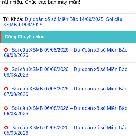
rất nhiều. Chúc các bạn may mắn!
Từ Khóa:
Dự đoán xổ số Miền Bắc 14/09/2025
,
Soi cầu
XSMB 14/09/2025
Cùng Chuyên Mục
✪
Soi cầu XSMB 09/08/2026 – Dự đoán xổ số Miền Bắc
09/08/2026
✪
Soi cầu XSMB 08/08/2026 – Dự đoán xổ số Miền Bắc
08/08/2026
✪
Soi cầu XSMB 07/08/2026 – Dự đoán xổ số Miền Bắc
07/08/2026
✪
Soi cầu XSMB 06/08/2026 – Dự đoán xổ số Miền Bắc
06/08/2026
✪
Soi cầu XSMB 05/08/2026 – Dự đoán xổ số Miền Bắc
05/08/2026