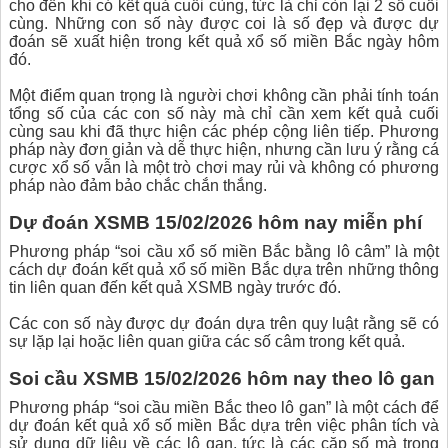
cho đến khi có kết quả cuối cùng, tức là chỉ còn lại 2 số cuối
cùng. Những con số này được coi là số đẹp và được dự
đoán sẽ xuất hiện trong kết quả xổ số miền Bắc ngày hôm
đó.
Một điểm quan trọng là người chơi không cần phải tính toán
tổng số của các con số này mà chỉ cần xem kết quả cuối
cùng sau khi đã thực hiện các phép cộng liên tiếp. Phương
pháp này đơn giản và dễ thực hiện, nhưng cần lưu ý rằng cá
cược xổ số vẫn là một trò chơi may rủi và không có phương
pháp nào đảm bảo chắc chắn thắng.
Dự đoán XSMB 15/02/2026 hôm nay miễn phí
Phương pháp “soi cầu xổ số miền Bắc bằng lô câm” là một
cách dự đoán kết quả xổ số miền Bắc dựa trên những thông
tin liên quan đến kết quả XSMB ngày trước đó.
Các con số này được dự đoán dựa trên quy luật rằng sẽ có
sự lặp lại hoặc liên quan giữa các số câm trong kết quả.
Soi cầu XSMB 15/02/2026 hôm nay theo lô gan
Phương pháp “soi cầu miền Bắc theo lô gan” là một cách để
dự đoán kết quả xổ số miền Bắc dựa trên việc phân tích và
sử dụng dữ liệu về các lô gan, tức là các cặp số mà trong