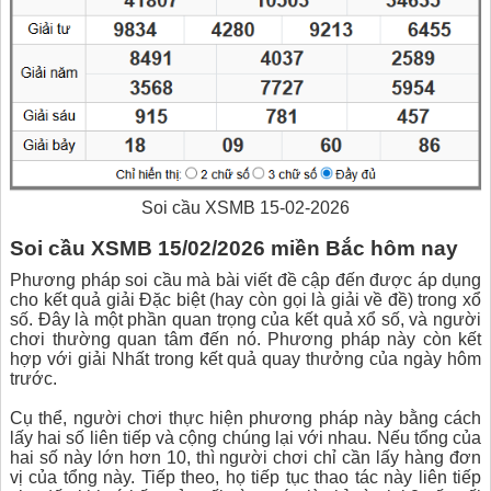
Soi cầu XSMB 15-02-2026
Soi cầu XSMB 15/02/2026 miền Bắc hôm nay
Phương pháp soi cầu mà bài viết đề cập đến được áp dụng
cho kết quả giải Đặc biệt (hay còn gọi là giải về đề) trong xổ
số. Đây là một phần quan trọng của kết quả xổ số, và người
chơi thường quan tâm đến nó. Phương pháp này còn kết
hợp với giải Nhất trong kết quả quay thưởng của ngày hôm
trước.
Cụ thể, người chơi thực hiện phương pháp này bằng cách
lấy hai số liên tiếp và cộng chúng lại với nhau. Nếu tổng của
hai số này lớn hơn 10, thì người chơi chỉ cần lấy hàng đơn
vị của tổng này. Tiếp theo, họ tiếp tục thao tác này liên tiếp