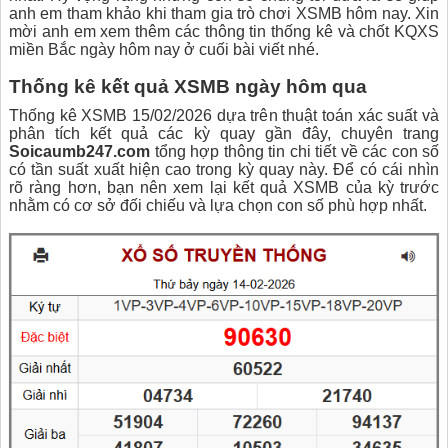
anh em tham khảo khi tham gia trò chơi XSMB hôm nay. Xin
mời anh em xem thêm các thông tin thống kê và chốt KQXS
miền Bắc ngày hôm nay ở cuối bài viết nhé.
Thống kê kết quả XSMB ngày hôm qua
Thống kê XSMB 15/02/2026 dựa trên thuật toán xác suất và
phân tích kết quả các kỳ quay gần đây, chuyên trang
Soicaumb247.com
tổng hợp thông tin chi tiết về các con số
có tần suất xuất hiện cao trong kỳ quay này. Để có cái nhìn
rõ ràng hơn, bạn nên xem lại kết quả XSMB của kỳ trước
nhằm có cơ sở đối chiếu và lựa chọn con số phù hợp nhất.