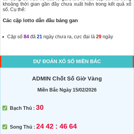
khoảng thời gian gần đây chưa xuất hiện trong kết quả xổ
số. Cụ thể:
Các cặp lotto dẫn đầu bảng gan
Cặp số
84
đã
21
ngày chưa ra, cực đại là
29
ngày
DỰ ĐOÁN XỔ SỐ MIỀN BẮC
ADMIN Chốt Số Giờ Vàng
Miền Bắc Ngày 15/02/2026
30
Bạch Thủ :
24 42 : 46 64
Song Thủ :