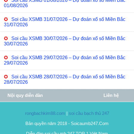
✪
Soi cầu XSMB 01/08/2026 – Dự đoán xổ số Miền Bắc
01/08/2026
✪
Soi cầu XSMB 31/07/2026 – Dự đoán xổ số Miền Bắc
31/07/2026
✪
Soi cầu XSMB 30/07/2026 – Dự đoán xổ số Miền Bắc
30/07/2026
✪
Soi cầu XSMB 29/07/2026 – Dự đoán xổ số Miền Bắc
29/07/2026
✪
Soi cầu XSMB 28/07/2026 – Dự đoán xổ số Miền Bắc
28/07/2026
Nội quy diễn đàn
Liên hệ
rongbachkim88.com
|
soi cầu bạch thủ 247
Bản quyền năm 2018 - Soicaumb247.Com
Diễn đàn soi cầu mb 247 TOP 1 Việt Nam