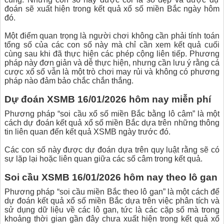
đoán sẽ xuất hiện trong kết quả xổ số miền Bắc ngày hôm
đó.
Một điểm quan trọng là người chơi không cần phải tính toán
tổng số của các con số này mà chỉ cần xem kết quả cuối
cùng sau khi đã thực hiện các phép cộng liên tiếp. Phương
pháp này đơn giản và dễ thực hiện, nhưng cần lưu ý rằng cá
cược xổ số vẫn là một trò chơi may rủi và không có phương
pháp nào đảm bảo chắc chắn thắng.
Dự đoán XSMB 16/01/2026 hôm nay miễn phí
Phương pháp “soi cầu xổ số miền Bắc bằng lô câm” là một
cách dự đoán kết quả xổ số miền Bắc dựa trên những thông
tin liên quan đến kết quả XSMB ngày trước đó.
Các con số này được dự đoán dựa trên quy luật rằng sẽ có
sự lặp lại hoặc liên quan giữa các số câm trong kết quả.
Soi cầu XSMB 16/01/2026 hôm nay theo lô gan
Phương pháp “soi cầu miền Bắc theo lô gan” là một cách để
dự đoán kết quả xổ số miền Bắc dựa trên việc phân tích và
sử dụng dữ liệu về các lô gan, tức là các cặp số mà trong
khoảng thời gian gần đây chưa xuất hiện trong kết quả xổ