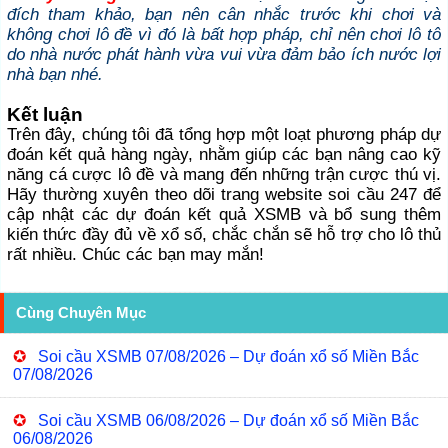
đích tham khảo, bạn nên cân nhắc trước khi chơi và
không chơi lô đề vì đó là bất hợp pháp, chỉ nên chơi lô tô
do nhà nước phát hành vừa vui vừa đảm bảo ích nước lợi
nhà bạn nhé.
Kết luận
Trên đây, chúng tôi đã tổng hợp một loạt phương pháp dự
đoán kết quả hàng ngày, nhằm giúp các bạn nâng cao kỹ
năng cá cược lô đề và mang đến những trận cược thú vị.
Hãy thường xuyên theo dõi trang website soi cầu 247 để
cập nhật các dự đoán kết quả XSMB và bổ sung thêm
kiến thức đầy đủ về xổ số, chắc chắn sẽ hỗ trợ cho lô thủ
rất nhiều. Chúc các bạn may mắn!
Cùng Chuyên Mục
✪
Soi cầu XSMB 07/08/2026 – Dự đoán xổ số Miền Bắc
07/08/2026
✪
Soi cầu XSMB 06/08/2026 – Dự đoán xổ số Miền Bắc
06/08/2026