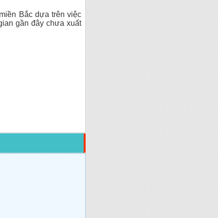
miền Bắc dựa trên việc
 gian gần đây chưa xuất