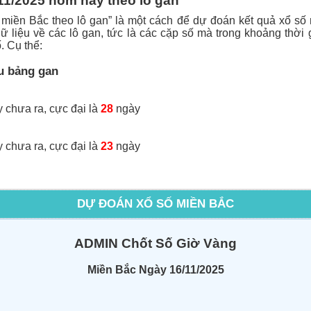
11/2025 hôm nay theo lô gan
miền Bắc theo lô gan” là một cách để dự đoán kết quả xổ số 
ữ liệu về các lô gan, tức là các cặp số mà trong khoảng thời
. Cụ thể:
ầu bảng gan
 chưa ra, cực đại là
28
ngày
 chưa ra, cực đại là
23
ngày
DỰ ĐOÁN XỔ SỐ MIỀN BẮC
ADMIN Chốt Số Giờ Vàng
Miền Bắc Ngày 16/11/2025