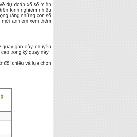
 về dự đoán xổ số miền
trên kinh nghiệm nhiều
 vọng rằng những con số
in mời anh em xem thêm
ỳ quay gần đây, chuyên
n cao trong kỳ quay này.
ở đối chiếu và lựa chọn