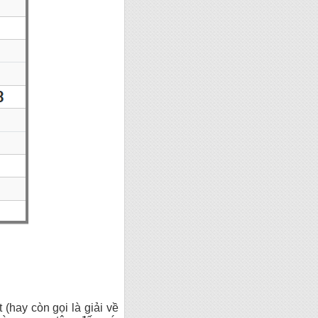
(hay còn gọi là giải về