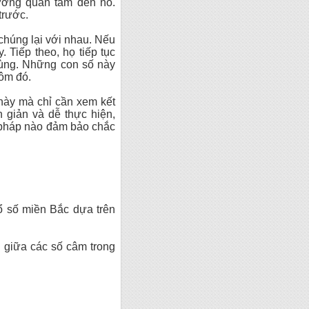
hường quan tâm đến nó.
trước.
chúng lại với nhau. Nếu
 Tiếp theo, họ tiếp tục
i cùng. Những con số này
hôm đó.
 này mà chỉ cần xem kết
 giản và dễ thực hiện,
 pháp nào đảm bảo chắc
ổ số miền Bắc dựa trên
n giữa các số câm trong