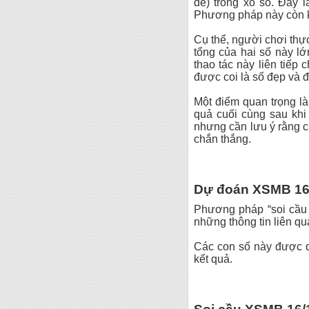
đề) trong xổ số. Đây 
Phương pháp này còn kế
Cụ thể, người chơi thự
tổng của hai số này lớ
thao tác này liên tiếp 
được coi là số đẹp và 
Một điểm quan trọng là
quả cuối cùng sau khi
nhưng cần lưu ý rằng 
chắn thắng.
Dự đoán XSMB 16/
Phương pháp “soi cầu 
những thông tin liên q
Các con số này được dự
kết quả.