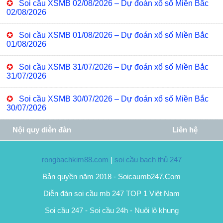
✪
Soi cầu XSMB 02/08/2026 – Dự đoán xổ số Miền Bắc
02/08/2026
✪
Soi cầu XSMB 01/08/2026 – Dự đoán xổ số Miền Bắc
01/08/2026
✪
Soi cầu XSMB 31/07/2026 – Dự đoán xổ số Miền Bắc
31/07/2026
✪
Soi cầu XSMB 30/07/2026 – Dự đoán xổ số Miền Bắc
30/07/2026
Nội quy diễn đàn
Liên hệ
rongbachkim88.com
|
soi cầu bạch thủ 247
Bản quyền năm 2018 - Soicaumb247.Com
Diễn đàn soi cầu mb 247 TOP 1 Việt Nam
Soi cầu 247
-
Soi cầu 24h
-
Nuôi lô khung