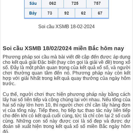
Soi cầu XSMB 18-02-2024
Soi cầu XSMB 18/02/2024 miền Bắc hôm nay
Phương pháp soi cầu mà bài viết đề cập đến được áp dụng
cho kết quả giải Đặc biệt (hay còn gọi là giải về đề) trong xổ
số. Đây là một phần quan trọng của kết quả xổ số, và người
chơi thường quan tâm đến nó. Phương pháp này còn kết
hợp với giải Nhất trong kết quả quay thưởng của ngày hôm
trước.
Cụ thể, người chơi thực hiện phương pháp này bằng cách
lấy hai số liên tiếp và cộng chúng lại với nhau. Nếu tổng của
hai số này lớn hơn 10, thì người chơi chỉ cần lấy hàng đơn
vị của tổng này. Tiếp theo, họ tiếp tục thao tác này liên tiếp
cho đến khi có kết quả cuối cùng, tức là chỉ còn lại 2 số cuối
cùng. Những con số này được coi là số đẹp và được dự
đoán sẽ xuất hiện trong kết quả xổ số miền Bắc ngày hôm
đó.