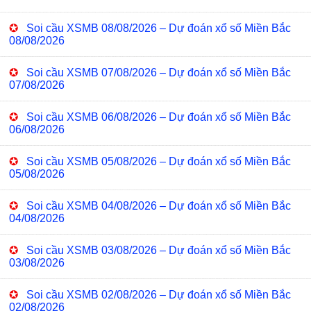
✪
Soi cầu XSMB 08/08/2026 – Dự đoán xổ số Miền Bắc
08/08/2026
✪
Soi cầu XSMB 07/08/2026 – Dự đoán xổ số Miền Bắc
07/08/2026
✪
Soi cầu XSMB 06/08/2026 – Dự đoán xổ số Miền Bắc
06/08/2026
✪
Soi cầu XSMB 05/08/2026 – Dự đoán xổ số Miền Bắc
05/08/2026
✪
Soi cầu XSMB 04/08/2026 – Dự đoán xổ số Miền Bắc
04/08/2026
✪
Soi cầu XSMB 03/08/2026 – Dự đoán xổ số Miền Bắc
03/08/2026
✪
Soi cầu XSMB 02/08/2026 – Dự đoán xổ số Miền Bắc
02/08/2026