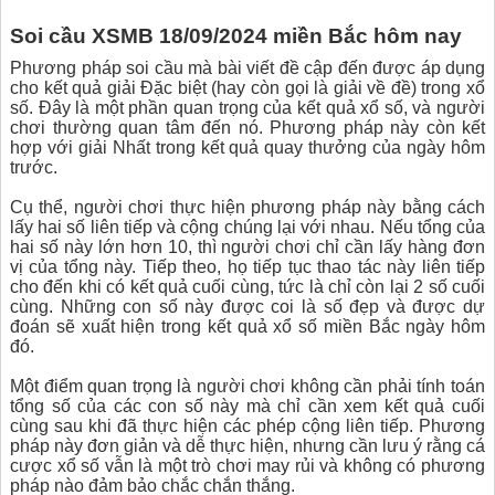
Soi cầu XSMB 18/09/2024 miền Bắc hôm nay
Phương pháp soi cầu mà bài viết đề cập đến được áp dụng
cho kết quả giải Đặc biệt (hay còn gọi là giải về đề) trong xổ
số. Đây là một phần quan trọng của kết quả xổ số, và người
chơi thường quan tâm đến nó. Phương pháp này còn kết
hợp với giải Nhất trong kết quả quay thưởng của ngày hôm
trước.
Cụ thể, người chơi thực hiện phương pháp này bằng cách
lấy hai số liên tiếp và cộng chúng lại với nhau. Nếu tổng của
hai số này lớn hơn 10, thì người chơi chỉ cần lấy hàng đơn
vị của tổng này. Tiếp theo, họ tiếp tục thao tác này liên tiếp
cho đến khi có kết quả cuối cùng, tức là chỉ còn lại 2 số cuối
cùng. Những con số này được coi là số đẹp và được dự
đoán sẽ xuất hiện trong kết quả xổ số miền Bắc ngày hôm
đó.
Một điểm quan trọng là người chơi không cần phải tính toán
tổng số của các con số này mà chỉ cần xem kết quả cuối
cùng sau khi đã thực hiện các phép cộng liên tiếp. Phương
pháp này đơn giản và dễ thực hiện, nhưng cần lưu ý rằng cá
cược xổ số vẫn là một trò chơi may rủi và không có phương
pháp nào đảm bảo chắc chắn thắng.