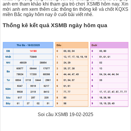
anh em tham khảo khi tham gia trò chơi XSMB hôm nay. Xin
mời anh em xem thêm các thông tin thống kê và chốt KQXS
miền Bắc ngày hôm nay ở cuối bài viết nhé.
Thống kê kết quả XSMB ngày hôm qua
Soi cầu XSMB 19-02-2025