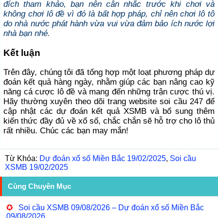
đích tham khảo, bạn nên cân nhắc trước khi chơi và
không chơi lô đề vì đó là bất hợp pháp, chỉ nên chơi lô tô
do nhà nước phát hành vừa vui vừa đảm bảo ích nước lợi
nhà bạn nhé.
Kết luận
Trên đây, chúng tôi đã tổng hợp một loạt phương pháp dự
đoán kết quả hàng ngày, nhằm giúp các bạn nâng cao kỹ
năng cá cược lô đề và mang đến những trận cược thú vị.
Hãy thường xuyên theo dõi trang website soi cầu 247 để
cập nhật các dự đoán kết quả XSMB và bổ sung thêm
kiến thức đầy đủ về xổ số, chắc chắn sẽ hỗ trợ cho lô thủ
rất nhiều. Chúc các bạn may mắn!
Từ Khóa:
Dự đoán xổ số Miền Bắc 19/02/2025
,
Soi cầu
XSMB 19/02/2025
Cùng Chuyên Mục
✪
Soi cầu XSMB 09/08/2026 – Dự đoán xổ số Miền Bắc
09/08/2026