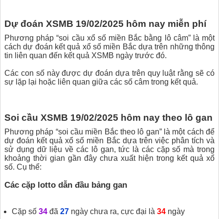
Dự đoán XSMB 19/02/2025 hôm nay miễn phí
Phương pháp “soi cầu xổ số miền Bắc bằng lô câm” là một
cách dự đoán kết quả xổ số miền Bắc dựa trên những thông
tin liên quan đến kết quả XSMB ngày trước đó.
Các con số này được dự đoán dựa trên quy luật rằng sẽ có
sự lặp lại hoặc liên quan giữa các số câm trong kết quả.
Soi cầu XSMB 19/02/2025 hôm nay theo lô gan
Phương pháp “soi cầu miền Bắc theo lô gan” là một cách để
dự đoán kết quả xổ số miền Bắc dựa trên việc phân tích và
sử dụng dữ liệu về các lô gan, tức là các cặp số mà trong
khoảng thời gian gần đây chưa xuất hiện trong kết quả xổ
số. Cụ thể:
Các cặp lotto dẫn đầu bảng gan
Cặp số
34
đã
27
ngày chưa ra, cực đại là
34
ngày