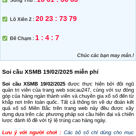
Song Thủ :
20 23 : 73 79
Lô Xiên 2 :
1 : 4 : 7
Đề Chạm :
Chúc các bạn may mắn.!
Soi cầu XSMB 19/02/2025 miễn phí
Soi cầu XSMB 19/02/2025
được thực hiện bởi đội ngũ
quản trị viên của trang web soicau247, cùng với sự đóng
góp của hàng ngàn thành viên và chuyên gia xổ số đến từ
khắp nơi trên toàn quốc. Tất cả thông tin về dự đoán kết
quả xổ số Miền Bắc trên trang web này đều được xây
dựng dựa trên các phương pháp soi cầu hiện đại và chiến
lược đánh lô đề với tỷ lệ trúng cao hàng ngày.
Lưu ý với người chơi :
Các bộ số chỉ dùng cho mục