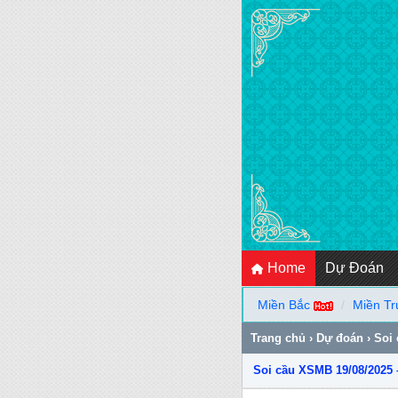
Home
Dự Đoán
Miền Bắc
Miền Tr
Trang chủ
›
Dự đoán
›
Soi 
Soi cầu XSMB 19/08/2025 