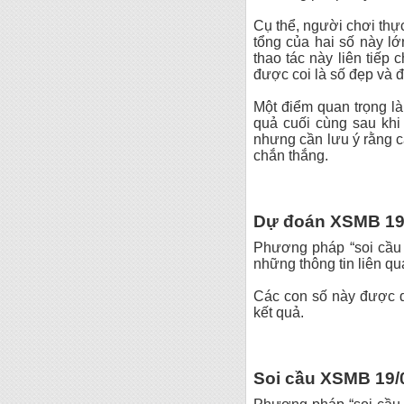
Cụ thể, người chơi thự
tổng của hai số này lớ
thao tác này liên tiếp 
được coi là số đẹp và 
Một điểm quan trọng là
quả cuối cùng sau khi
nhưng cần lưu ý rằng 
chắn thắng.
Dự đoán XSMB 19/
Phương pháp “soi cầu 
những thông tin liên q
Các con số này được dự
kết quả.
Soi cầu XSMB 19/