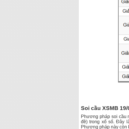
Soi cầu XSMB 19/
Phương pháp soi cầu mà
đề) trong xổ số. Đây 
Phương pháp này còn kế