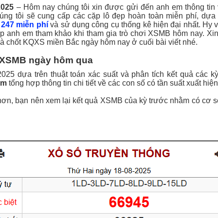
2025
– Hôm nay chúng tôi xin được gửi đến anh em thông tin
ng tôi sẽ cung cấp các cặp lô đẹp hoàn toàn miễn phí, dựa 
 247 miễn phí
và sử dụng công cụ thống kê hiện đại nhất. Hy
iúp anh em tham khảo khi tham gia trò chơi XSMB hôm nay. X
 và chốt KQXS miền Bắc ngày hôm nay ở cuối bài viết nhé.
ả XSMB ngày hôm qua
25 dựa trên thuật toán xác suất và phân tích kết quả các k
om
tổng hợp thông tin chi tiết về các con số có tần suất xuất hiệ
 hơn, bạn nên xem lại kết quả XSMB của kỳ trước nhằm có cơ s