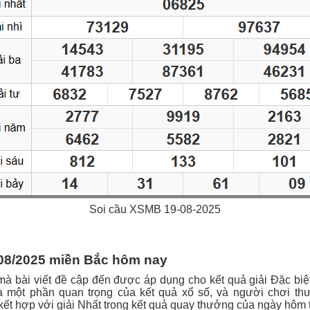
Soi cầu XSMB 19-08-2025
08/2025 miền Bắc hôm nay
 bài viết đề cập đến được áp dụng cho kết quả giải Đặc biệt 
là một phần quan trọng của kết quả xổ số, và người chơi t
t hợp với giải Nhất trong kết quả quay thưởng của ngày hôm 