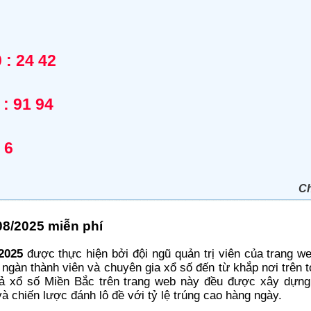
 : 24 42
 : 91 94
: 6
Ch
8/2025 miễn phí
2025
được thực hiện bởi đội ngũ quản trị viên của trang w
ngàn thành viên và chuyên gia xổ số đến từ khắp nơi trên t
uả xổ số Miền Bắc trên trang web này đều được xây dựn
và chiến lược đánh lô đề với tỷ lệ trúng cao hàng ngày.