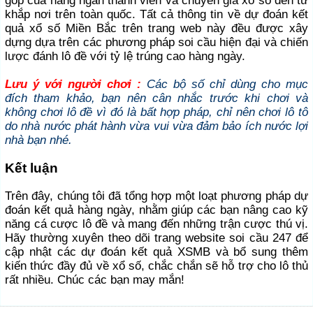
góp của hàng ngàn thành viên và chuyên gia xổ số đến từ
khắp nơi trên toàn quốc. Tất cả thông tin về dự đoán kết
quả xổ số Miền Bắc trên trang web này đều được xây
dựng dựa trên các phương pháp soi cầu hiện đại và chiến
lược đánh lô đề với tỷ lệ trúng cao hàng ngày.
Lưu ý với người chơi :
Các bộ số chỉ dùng cho mục
đích tham khảo, bạn nên cân nhắc trước khi chơi và
không chơi lô đề vì đó là bất hợp pháp, chỉ nên chơi lô tô
do nhà nước phát hành vừa vui vừa đảm bảo ích nước lợi
nhà bạn nhé.
Kết luận
Trên đây, chúng tôi đã tổng hợp một loạt phương pháp dự
đoán kết quả hàng ngày, nhằm giúp các bạn nâng cao kỹ
năng cá cược lô đề và mang đến những trận cược thú vị.
Hãy thường xuyên theo dõi trang website soi cầu 247 để
cập nhật các dự đoán kết quả XSMB và bổ sung thêm
kiến thức đầy đủ về xổ số, chắc chắn sẽ hỗ trợ cho lô thủ
rất nhiều. Chúc các bạn may mắn!