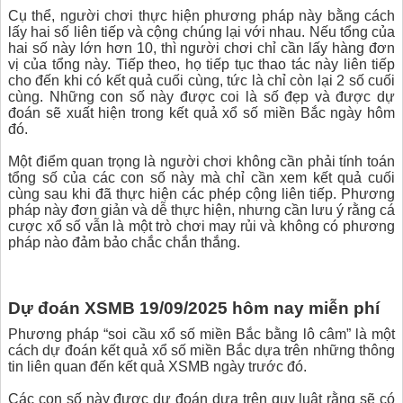
Cụ thể, người chơi thực hiện phương pháp này bằng cách
lấy hai số liên tiếp và cộng chúng lại với nhau. Nếu tổng của
hai số này lớn hơn 10, thì người chơi chỉ cần lấy hàng đơn
vị của tổng này. Tiếp theo, họ tiếp tục thao tác này liên tiếp
cho đến khi có kết quả cuối cùng, tức là chỉ còn lại 2 số cuối
cùng. Những con số này được coi là số đẹp và được dự
đoán sẽ xuất hiện trong kết quả xổ số miền Bắc ngày hôm
đó.
Một điểm quan trọng là người chơi không cần phải tính toán
tổng số của các con số này mà chỉ cần xem kết quả cuối
cùng sau khi đã thực hiện các phép cộng liên tiếp. Phương
pháp này đơn giản và dễ thực hiện, nhưng cần lưu ý rằng cá
cược xổ số vẫn là một trò chơi may rủi và không có phương
pháp nào đảm bảo chắc chắn thắng.
Dự đoán XSMB 19/09/2025 hôm nay miễn phí
Phương pháp “soi cầu xổ số miền Bắc bằng lô câm” là một
cách dự đoán kết quả xổ số miền Bắc dựa trên những thông
tin liên quan đến kết quả XSMB ngày trước đó.
Các con số này được dự đoán dựa trên quy luật rằng sẽ có