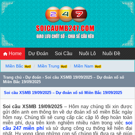
Home
Dự Đoán
Soi Cầu
Nuôi Lô
Nuôi Đề
Miền Bắc
Miền Trung
Miền Nam
Trang chủ
›
Dự đoán
›
Soi cầu XSMB 19/09/2025 – Dự đoán xổ số
Miền Bắc 19/09/2025
Soi cầu XSMB 19/09/2025 – Dự đoán xổ số Miền Bắc 19/09/2025
Soi cầu XSMB 19/09/2025
– Hôm nay chúng tôi xin được
gửi đến anh em thông tin về dự đoán xổ số miền Bắc ngày
hôm nay. Chúng tôi sẽ cung cấp các cặp lô đẹp hoàn toàn
miễn phí, dựa trên kinh nghiệm nhiều năm trong việc
soi
cầu 247 miễn phí
và sử dụng công cụ thống kê hiện đại
nhất. Hy vọng rằng những con số chúng tôi đưa ra sẽ giúp