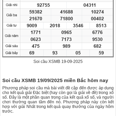
Soi cầu XSMB 19-09-2025
Soi cầu XSMB 19/09/2025 miền Bắc hôm nay
Phương pháp soi cầu mà bài viết đề cập đến được áp dụng
cho kết quả giải Đặc biệt (hay còn gọi là giải về đề) trong xổ
số. Đây là một phần quan trọng của kết quả xổ số, và người
chơi thường quan tâm đến nó. Phương pháp này còn kết
hợp với giải Nhất trong kết quả quay thưởng của ngày hôm
trước.