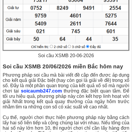
Soi cầu XSMB 20-06-2026
Soi cầu XSMB 20/06/2026 miền Bắc hôm nay
Phương pháp soi cầu mà bài viết đề cập đến được áp dụng
cho kết quả giải Đặc biệt (hay còn gọi là giải về đề) trong xổ
số. Đây là một phần quan trọng của kết quả xổ số mà người
chơi tại
soicaumb247.com
thường đặc biệt quan tâm. Để
tối ưu hiệu quả, phương pháp này còn kết hợp linh hoạt với
giải Nhất trong kết quả quay thưởng của ngày hôm trước
nhằm tìm ra những con số có xác suất về cao nhất.
Cụ thể, người chơi thực hiện phương pháp này bằng cách
lấy hai số liên tiếp và cộng chúng lại với nhau. Nếu tổng của
hai số này lớn hơn 10, thì người chơi chỉ cần lấy hàng đơn