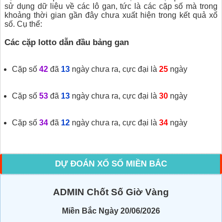
sử dụng dữ liệu về các lô gan, tức là các cặp số mà trong
khoảng thời gian gần đây chưa xuất hiện trong kết quả xổ
số. Cụ thể:
Các cặp lotto dẫn đầu bảng gan
Cặp số
42
đã
13
ngày chưa ra, cực đại là
25
ngày
Cặp số
53
đã
13
ngày chưa ra, cực đại là
30
ngày
Cặp số
34
đã
12
ngày chưa ra, cực đại là
34
ngày
DỰ ĐOÁN XỔ SỐ MIỀN BẮC
ADMIN Chốt Số Giờ Vàng
Miền Bắc Ngày 20/06/2026