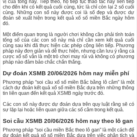
vị của tổng này. Tiếp theo, họ tiếp tục thao tác này liên tiếp
cho đến khi có kết quả cuối cùng, tức là chỉ còn lại 2 số cuối
cùng. Những con số này được coi là số đẹp và được dự
đoán sẽ xuất hiện trong kết quả xổ số miền Bắc ngày hôm
đó.
Một điểm quan trọng là người chơi không cần phải tính toán
tổng số của các con số này mà chỉ cần xem kết quả cuối
cùng sau khi đã thực hiện các phép cộng liên tiếp. Phương
pháp này đơn giản và dễ thực hiện, nhưng cần lưu ý rằng cá
cược xổ số vẫn là một trò chơi may rủi và không có phương
pháp nào đảm bảo chắc chắn thắng.
Dự đoán XSMB 20/06/2026 hôm nay miễn phí
Phương pháp “soi cầu xổ số miền Bắc bằng lô câm” là một
cách dự đoán kết quả xổ số miền Bắc dựa trên những thông
tin liên quan đến kết quả XSMB ngày trước đó.
Các con số này được dự đoán dựa trên quy luật rằng sẽ có
sự lặp lại hoặc liên quan giữa các số câm trong kết quả.
Soi cầu XSMB 20/06/2026 hôm nay theo lô gan
Phương pháp “soi cầu miền Bắc theo lô gan” là một cách để
dự đoán kết quả xổ số miền Bắc dựa trên việc phân tích và