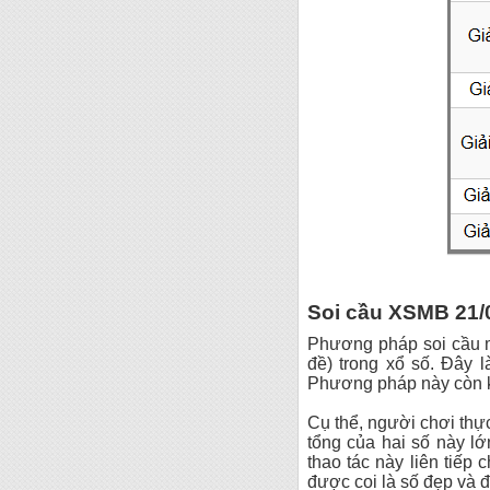
Soi cầu XSMB 21/
Phương pháp soi cầu mà
đề) trong xổ số. Đây 
Phương pháp này còn kế
Cụ thể, người chơi thự
tổng của hai số này lớ
thao tác này liên tiếp 
được coi là số đẹp và 