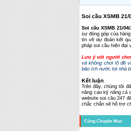
Soi cầu XSMB 21/0
Soi cầu XSMB 21/04/
sự đóng góp của hàng 
tin về dự đoán kết q
pháp soi cầu hiện đại 
Lưu ý với người chơi
và không chơi lô đề v
bảo ích nước lợi nhà 
Kết luận
Trên đây, chúng tôi 
nâng cao kỹ năng cá c
website soi cầu 247 đ
chắc chắn sẽ hỗ trợ c
Cùng Chuyên Mục