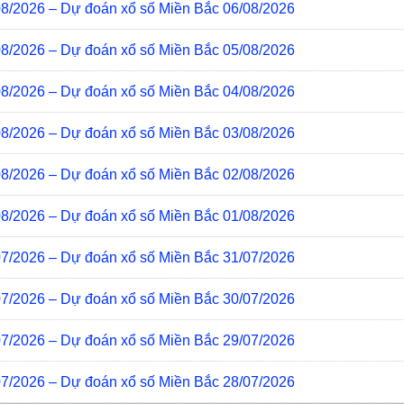
8/2026 – Dự đoán xổ số Miền Bắc 06/08/2026
8/2026 – Dự đoán xổ số Miền Bắc 05/08/2026
8/2026 – Dự đoán xổ số Miền Bắc 04/08/2026
8/2026 – Dự đoán xổ số Miền Bắc 03/08/2026
8/2026 – Dự đoán xổ số Miền Bắc 02/08/2026
8/2026 – Dự đoán xổ số Miền Bắc 01/08/2026
7/2026 – Dự đoán xổ số Miền Bắc 31/07/2026
7/2026 – Dự đoán xổ số Miền Bắc 30/07/2026
7/2026 – Dự đoán xổ số Miền Bắc 29/07/2026
7/2026 – Dự đoán xổ số Miền Bắc 28/07/2026