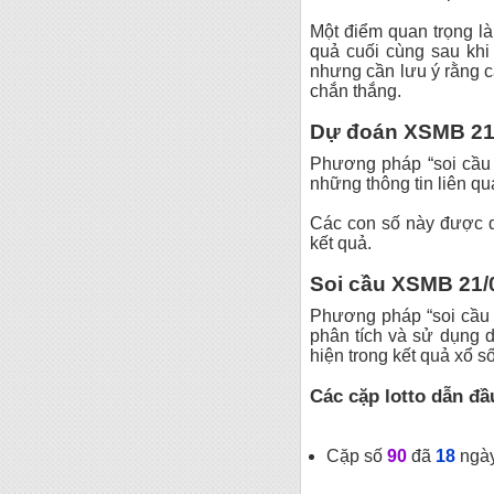
Một điểm quan trọng là
quả cuối cùng sau khi
nhưng cần lưu ý rằng 
chắn thắng.
Dự đoán XSMB 21/
Phương pháp “soi cầu 
những thông tin liên q
Các con số này được dự
kết quả.
Soi cầu XSMB 21/
Phương pháp “soi cầu 
phân tích và sử dụng d
hiện trong kết quả xổ số
Các cặp lotto dẫn đ
Cặp số
90
đã
18
ngày