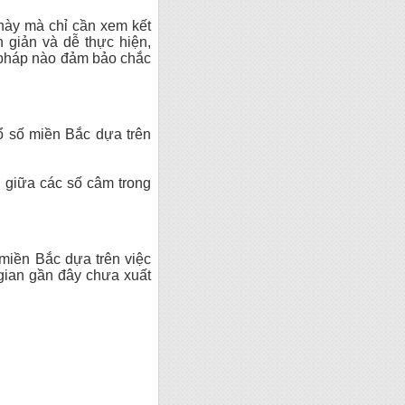
 này mà chỉ cần xem kết
 giản và dễ thực hiện,
 pháp nào đảm bảo chắc
ổ số miền Bắc dựa trên
n giữa các số câm trong
miền Bắc dựa trên việc
 gian gần đây chưa xuất