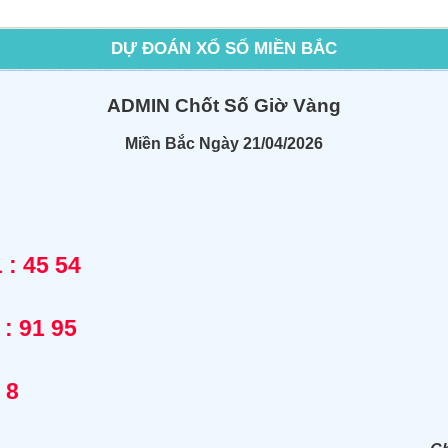
DỰ ĐOÁN XỔ SỐ MIỀN BẮC
ADMIN Chốt Số Giờ Vàng
Miền Bắc Ngày 21/04/2026
 : 45 54
 : 91 95
: 8