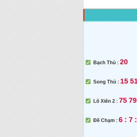
20
Bạch Thủ :
15 51
Song Thủ :
75 79
Lô Xiên 2 :
6 : 7 
Đề Chạm :