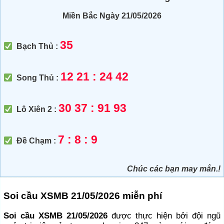
Miền Bắc Ngày 21/05/2026
35
Bạch Thủ :
12 21 : 24 42
Song Thủ :
30 37 : 91 93
Lô Xiên 2 :
7 : 8 : 9
Đề Chạm :
Chúc các bạn may mắn.!
Soi cầu XSMB 21/05/2026 miễn phí
Soi cầu XSMB 21/05/2026
được thực hiện bởi đội ngũ