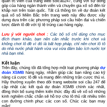
quản trị viên của trang web soicau247, cùng với sự đóng
góp của hàng ngàn thành viên và chuyên gia xổ số đến từ
khắp nơi trên toàn quốc. Tất cả thông tin về dự đoán kết
quả xổ số Miền Bắc trên trang web này đều được xây
dựng dựa trên các phương pháp soi cầu hiện đại và chiến
lược đánh lô đề với tỷ lệ trúng cao hàng ngày.
Lưu ý với người chơi :
Các bộ số chỉ dùng cho mục
đích tham khảo, bạn nên cân nhắc trước khi chơi và
không chơi lô đề vì đó là bất hợp pháp, chỉ nên chơi lô tô
do nhà nước phát hành vừa vui vừa đảm bảo ích nước lợi
nhà bạn nhé.
Kết luận
Trên đây, chúng tôi đã tổng hợp một loạt phương pháp
dự
đoán XSMB
hàng ngày, nhằm giúp các bạn nâng cao kỹ
năng cá cược lô đề và mang đến những trận cược thú vị.
Hãy thường xuyên theo dõi trang website soi cầu 247 để
cập nhật các kết quả dự đoán XSMB chính xác nhất,
đồng thời bổ sung thêm kiến thức đầy đủ về xổ số những
kinh nghiệm chắc chắn sẽ hỗ trợ cho lô thủ rất nhiều trên
con đường chinh phục các con số. Chúc các bạn may
mắn!