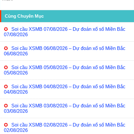
Cùng Chuyên Mục
✪
Soi cầu XSMB 07/08/2026 – Dự đoán xổ số Miền Bắc
07/08/2026
✪
Soi cầu XSMB 06/08/2026 – Dự đoán xổ số Miền Bắc
06/08/2026
✪
Soi cầu XSMB 05/08/2026 – Dự đoán xổ số Miền Bắc
05/08/2026
✪
Soi cầu XSMB 04/08/2026 – Dự đoán xổ số Miền Bắc
04/08/2026
✪
Soi cầu XSMB 03/08/2026 – Dự đoán xổ số Miền Bắc
03/08/2026
✪
Soi cầu XSMB 02/08/2026 – Dự đoán xổ số Miền Bắc
02/08/2026