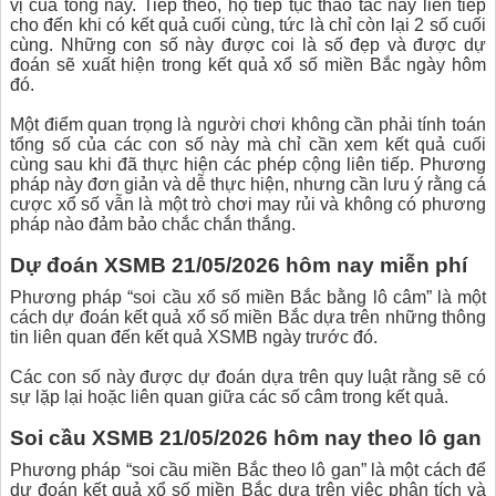
vị của tổng này. Tiếp theo, họ tiếp tục thao tác này liên tiếp
cho đến khi có kết quả cuối cùng, tức là chỉ còn lại 2 số cuối
cùng. Những con số này được coi là số đẹp và được dự
đoán sẽ xuất hiện trong kết quả xổ số miền Bắc ngày hôm
đó.
Một điểm quan trọng là người chơi không cần phải tính toán
tổng số của các con số này mà chỉ cần xem kết quả cuối
cùng sau khi đã thực hiện các phép cộng liên tiếp. Phương
pháp này đơn giản và dễ thực hiện, nhưng cần lưu ý rằng cá
cược xổ số vẫn là một trò chơi may rủi và không có phương
pháp nào đảm bảo chắc chắn thắng.
Dự đoán XSMB 21/05/2026 hôm nay miễn phí
Phương pháp “soi cầu xổ số miền Bắc bằng lô câm” là một
cách dự đoán kết quả xổ số miền Bắc dựa trên những thông
tin liên quan đến kết quả XSMB ngày trước đó.
Các con số này được dự đoán dựa trên quy luật rằng sẽ có
sự lặp lại hoặc liên quan giữa các số câm trong kết quả.
Soi cầu XSMB 21/05/2026 hôm nay theo lô gan
Phương pháp “soi cầu miền Bắc theo lô gan” là một cách để
dự đoán kết quả xổ số miền Bắc dựa trên việc phân tích và