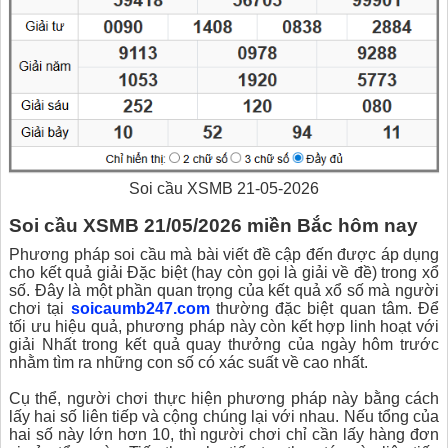
Soi cầu XSMB 21-05-2026
Soi cầu XSMB 21/05/2026 miền Bắc hôm nay
Phương pháp soi cầu mà bài viết đề cập đến được áp dụng
cho kết quả giải Đặc biệt (hay còn gọi là giải về đề) trong xổ
số. Đây là một phần quan trọng của kết quả xổ số mà người
chơi tại
soicaumb247.com
thường đặc biệt quan tâm. Để
tối ưu hiệu quả, phương pháp này còn kết hợp linh hoạt với
giải Nhất trong kết quả quay thưởng của ngày hôm trước
nhằm tìm ra những con số có xác suất về cao nhất.
Cụ thể, người chơi thực hiện phương pháp này bằng cách
lấy hai số liên tiếp và cộng chúng lại với nhau. Nếu tổng của
hai số này lớn hơn 10, thì người chơi chỉ cần lấy hàng đơn