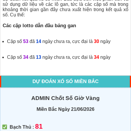
sử dụng dữ liệu về các lô gan, tức là các cặp số mà trong
khoảng thời gian gần đây chưa xuất hiện trong kết quả xổ
số. Cụ thể:
Các cặp lotto dẫn đầu bảng gan
Cặp số
53
đã
14
ngày chưa ra, cực đại là
30
ngày
Cặp số
34
đã
13
ngày chưa ra, cực đại là
34
ngày
DỰ ĐOÁN XỔ SỐ MIỀN BẮC
ADMIN Chốt Số Giờ Vàng
Miền Bắc Ngày 21/06/2026
81
Bạch Thủ :