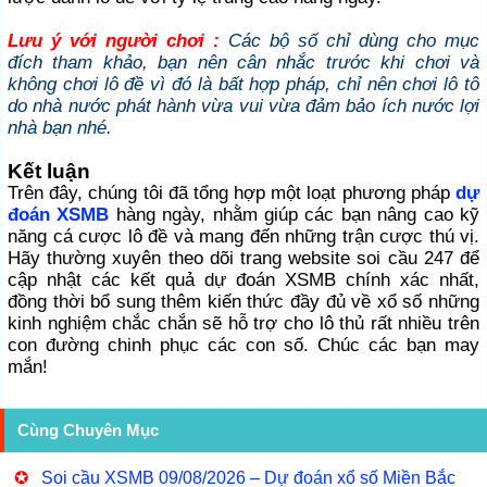
Lưu ý với người chơi :
Các bộ số chỉ dùng cho mục
đích tham khảo, bạn nên cân nhắc trước khi chơi và
không chơi lô đề vì đó là bất hợp pháp, chỉ nên chơi lô tô
do nhà nước phát hành vừa vui vừa đảm bảo ích nước lợi
nhà bạn nhé.
Kết luận
Trên đây, chúng tôi đã tổng hợp một loạt phương pháp
dự
đoán XSMB
hàng ngày, nhằm giúp các bạn nâng cao kỹ
năng cá cược lô đề và mang đến những trận cược thú vị.
Hãy thường xuyên theo dõi trang website soi cầu 247 để
cập nhật các kết quả dự đoán XSMB chính xác nhất,
đồng thời bổ sung thêm kiến thức đầy đủ về xổ số những
kinh nghiệm chắc chắn sẽ hỗ trợ cho lô thủ rất nhiều trên
con đường chinh phục các con số. Chúc các bạn may
mắn!
Cùng Chuyên Mục
✪
Soi cầu XSMB 09/08/2026 – Dự đoán xổ số Miền Bắc