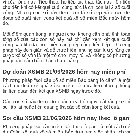
vị của tổng này. Tiếp theo, họ tiếp tục thao tác này liên tiếp
cho đến khi có kết quả cuối cùng, tức là chỉ còn lại 2 số cuối
cùng. Những con số này được coi là số đẹp và được dự
đoán sẽ xuất hiện trong kết quả xổ số miền Bắc ngày hôm
đó.
Một điểm quan trọng là người chơi không cần phải tính toán
tổng số của các con số này mà chỉ cần xem kết quả cuối
cùng sau khi đã thực hiện các phép cộng liên tiếp. Phương
pháp này đơn giản và dễ thực hiện, nhưng cần lưu ý rằng cá
cược xổ số vẫn là một trò chơi may rủi và không có phương
pháp nào đảm bảo chắc chắn thắng.
Dự đoán XSMB 21/06/2026 hôm nay miễn phí
Phương pháp “soi cầu xổ số miền Bắc bằng lô câm” là một
cách dự đoán kết quả xổ số miền Bắc dựa trên những thông
tin liên quan đến kết quả XSMB ngày trước đó.
Các con số này được dự đoán dựa trên quy luật rằng sẽ có
sự lặp lại hoặc liên quan giữa các số câm trong kết quả.
Soi cầu XSMB 21/06/2026 hôm nay theo lô gan
Phương pháp “soi cầu miền Bắc theo lô gan” là một cách để
dự đoán kết quả xổ số miền Bắc dựa trên việc phân tích và