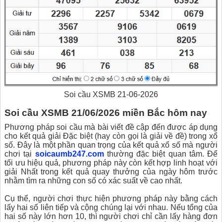
Soi cầu XSMB 21-06-2026
Soi cầu XSMB 21/06/2026 miền Bắc hôm nay
Phương pháp soi cầu mà bài viết đề cập đến được áp dụng
cho kết quả giải Đặc biệt (hay còn gọi là giải về đề) trong xổ
số. Đây là một phần quan trọng của kết quả xổ số mà người
chơi tại
soicaumb247.com
thường đặc biệt quan tâm. Để
tối ưu hiệu quả, phương pháp này còn kết hợp linh hoạt với
giải Nhất trong kết quả quay thưởng của ngày hôm trước
nhằm tìm ra những con số có xác suất về cao nhất.
Cụ thể, người chơi thực hiện phương pháp này bằng cách
lấy hai số liên tiếp và cộng chúng lại với nhau. Nếu tổng của
hai số này lớn hơn 10, thì người chơi chỉ cần lấy hàng đơn