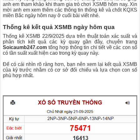
anh em tham khảo khi tham gia trò chơi XSMB hôm nay. Xin
mời anh em xem thêm các thông tin thống kê và chốt KQXS
miền Bắc ngày hôm nay ở cuối bài viết nhé.
Thống kê kết quả XSMB ngày hôm qua
Thống kê XSMB 22/9/2025 dựa trên thuật toán xác suất và
phân tích kết quả các kỳ quay gần đây, chuyên trang
Soicaumb247.com
tổng hợp thông tin chi tiết về các con số
có tần suất xuất hiện cao trong kỳ quay này.
Để có cái nhìn rõ ràng hơn, bạn nên xem lại kết quả XSMB
của kỳ trước nhằm có cơ sở đối chiếu và lựa chọn con số
phù hợp nhất.