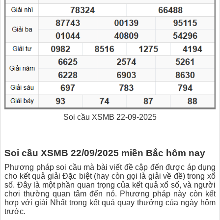
Soi cầu XSMB 22-09-2025
Soi cầu XSMB 22/09/2025 miền Bắc hôm nay
Phương pháp soi cầu mà bài viết đề cập đến được áp dụng
cho kết quả giải Đặc biệt (hay còn gọi là giải về đề) trong xổ
số. Đây là một phần quan trọng của kết quả xổ số, và người
chơi thường quan tâm đến nó. Phương pháp này còn kết
hợp với giải Nhất trong kết quả quay thưởng của ngày hôm
trước.