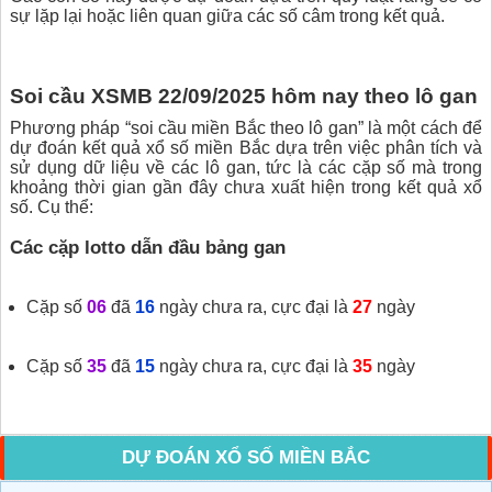
sự lặp lại hoặc liên quan giữa các số câm trong kết quả.
Soi cầu XSMB 22/09/2025 hôm nay theo lô gan
Phương pháp “soi cầu miền Bắc theo lô gan” là một cách để
dự đoán kết quả xổ số miền Bắc dựa trên việc phân tích và
sử dụng dữ liệu về các lô gan, tức là các cặp số mà trong
khoảng thời gian gần đây chưa xuất hiện trong kết quả xổ
số. Cụ thể:
Các cặp lotto dẫn đầu bảng gan
Cặp số
06
đã
16
ngày chưa ra, cực đại là
27
ngày
Cặp số
35
đã
15
ngày chưa ra, cực đại là
35
ngày
DỰ ĐOÁN XỔ SỐ MIỀN BẮC