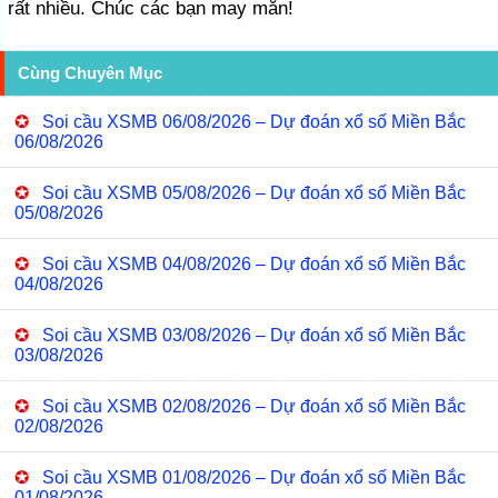
rất nhiều. Chúc các bạn may mắn!
Cùng Chuyên Mục
✪
Soi cầu XSMB 06/08/2026 – Dự đoán xổ số Miền Bắc
06/08/2026
✪
Soi cầu XSMB 05/08/2026 – Dự đoán xổ số Miền Bắc
05/08/2026
✪
Soi cầu XSMB 04/08/2026 – Dự đoán xổ số Miền Bắc
04/08/2026
✪
Soi cầu XSMB 03/08/2026 – Dự đoán xổ số Miền Bắc
03/08/2026
✪
Soi cầu XSMB 02/08/2026 – Dự đoán xổ số Miền Bắc
02/08/2026
✪
Soi cầu XSMB 01/08/2026 – Dự đoán xổ số Miền Bắc
01/08/2026