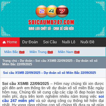
Home
Dự Đoán
Soi Cầu
Nuôi Lô
Nuôi Đề
Miền Bắc
Miền Trung
Miền Nam
Trang chủ
›
Dự đoán
›
Soi cầu XSMB 22/09/2025 – Dự đoán xổ số
Miền Bắc 22/09/2025
Soi cầu XSMB 22/09/2025 – Dự đoán xổ số Miền Bắc 22/09/2025
Soi cầu XSMB 22/09/2025
– Hôm nay chúng tôi xin được
gửi đến anh em thông tin về dự đoán xổ số miền Bắc ngày
hôm nay. Chúng tôi sẽ cung cấp các cặp lô đẹp hoàn toàn
miễn phí, dựa trên kinh nghiệm nhiều năm trong việc
soi
cầu 247 miễn phí
và sử dụng công cụ thống kê hiện đại
nhất. Hy vọng rằng những con số chúng tôi đưa ra sẽ giúp