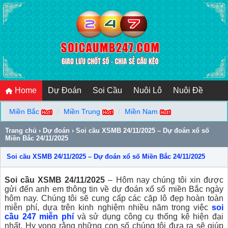
Home
Dự Đoán
Soi Cầu
Nuôi Lô
Nuôi Đề
Miền Bắc
Miền Trung
Miền Nam
Trang chủ
›
Dự đoán
›
Soi cầu XSMB 24/11/2025 – Dự đoán xổ số
Miền Bắc 24/11/2025
Soi cầu XSMB 24/11/2025 – Dự đoán xổ số Miền Bắc 24/11/2025
Soi cầu XSMB 24/11/2025
– Hôm nay chúng tôi xin được
gửi đến anh em thông tin về dự đoán xổ số miền Bắc ngày
hôm nay. Chúng tôi sẽ cung cấp các cặp lô đẹp hoàn toàn
miễn phí, dựa trên kinh nghiệm nhiều năm trong việc
soi
cầu 247 miễn phí
và sử dụng công cụ thống kê hiện đại
nhất. Hy vọng rằng những con số chúng tôi đưa ra sẽ giúp