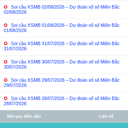
✪
Soi cầu XSMB 02/08/2026 – Dự đoán xổ số Miền Bắc
02/08/2026
✪
Soi cầu XSMB 01/08/2026 – Dự đoán xổ số Miền Bắc
01/08/2026
✪
Soi cầu XSMB 31/07/2026 – Dự đoán xổ số Miền Bắc
31/07/2026
✪
Soi cầu XSMB 30/07/2026 – Dự đoán xổ số Miền Bắc
30/07/2026
✪
Soi cầu XSMB 29/07/2026 – Dự đoán xổ số Miền Bắc
29/07/2026
✪
Soi cầu XSMB 28/07/2026 – Dự đoán xổ số Miền Bắc
28/07/2026
Nội quy diễn đàn
Liên hệ