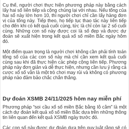
Cụ thể, người chơi thực hiện phương pháp này bằng cách
lấy hai số liên tiếp và cộng chúng lại với nhau. Nếu tổng của
hai số này lớn hơn 10, thì người chơi chỉ cần lấy hàng đơn
vị của tổng này. Tiếp theo, họ tiếp tục thao tác này liên tiếp
cho đến khi có kết quả cuối cùng, tức là chỉ còn lại 2 số cuối
cùng. Những con số này được coi là số đẹp và được dự
đoán sẽ xuất hiện trong kết quả xổ số miền Bắc ngày hôm
đó.
Một điểm quan trọng là người chơi không cần phải tính toán
tổng số của các con số này mà chỉ cần xem kết quả cuối
cùng sau khi đã thực hiện các phép cộng liên tiếp. Phương
pháp này đơn giản và dễ thực hiện, nhưng cần lưu ý rằng cá
cược xổ số vẫn là một trò chơi may rủi và không có phương
pháp nào đảm bảo chắc chắn thắng.
Dự đoán XSMB 24/11/2025 hôm nay miễn phí
Phương pháp “soi cầu xổ số miền Bắc bằng lô câm” là một
cách dự đoán kết quả xổ số miền Bắc dựa trên những thông
tin liên quan đến kết quả XSMB ngày trước đó.
Các con số này được dự đoán dựa trên quy luật rằng sẽ có