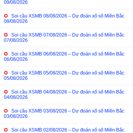
09/08/2026
✪
Soi cầu XSMB 08/08/2026 – Dự đoán xổ số Miền Bắc
08/08/2026
✪
Soi cầu XSMB 07/08/2026 – Dự đoán xổ số Miền Bắc
07/08/2026
✪
Soi cầu XSMB 06/08/2026 – Dự đoán xổ số Miền Bắc
06/08/2026
✪
Soi cầu XSMB 05/08/2026 – Dự đoán xổ số Miền Bắc
05/08/2026
✪
Soi cầu XSMB 04/08/2026 – Dự đoán xổ số Miền Bắc
04/08/2026
✪
Soi cầu XSMB 03/08/2026 – Dự đoán xổ số Miền Bắc
03/08/2026
✪
Soi cầu XSMB 02/08/2026 – Dự đoán xổ số Miền Bắc