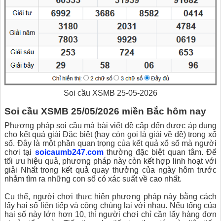
Soi cầu XSMB 25-05-2026
Soi cầu XSMB 25/05/2026 miền Bắc hôm nay
Phương pháp soi cầu mà bài viết đề cập đến được áp dụng
cho kết quả giải Đặc biệt (hay còn gọi là giải về đề) trong xổ
số. Đây là một phần quan trọng của kết quả xổ số mà người
chơi tại
soicaumb247.com
thường đặc biệt quan tâm. Để
tối ưu hiệu quả, phương pháp này còn kết hợp linh hoạt với
giải Nhất trong kết quả quay thưởng của ngày hôm trước
nhằm tìm ra những con số có xác suất về cao nhất.
Cụ thể, người chơi thực hiện phương pháp này bằng cách
lấy hai số liên tiếp và cộng chúng lại với nhau. Nếu tổng của
hai số này lớn hơn 10, thì người chơi chỉ cần lấy hàng đơn