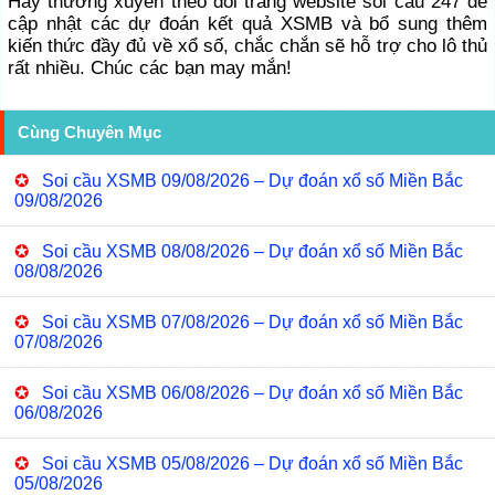
Hãy thường xuyên theo dõi trang website soi cầu 247 để
cập nhật các dự đoán kết quả XSMB và bổ sung thêm
kiến thức đầy đủ về xổ số, chắc chắn sẽ hỗ trợ cho lô thủ
rất nhiều. Chúc các bạn may mắn!
Cùng Chuyên Mục
✪
Soi cầu XSMB 09/08/2026 – Dự đoán xổ số Miền Bắc
09/08/2026
✪
Soi cầu XSMB 08/08/2026 – Dự đoán xổ số Miền Bắc
08/08/2026
✪
Soi cầu XSMB 07/08/2026 – Dự đoán xổ số Miền Bắc
07/08/2026
✪
Soi cầu XSMB 06/08/2026 – Dự đoán xổ số Miền Bắc
06/08/2026
✪
Soi cầu XSMB 05/08/2026 – Dự đoán xổ số Miền Bắc
05/08/2026