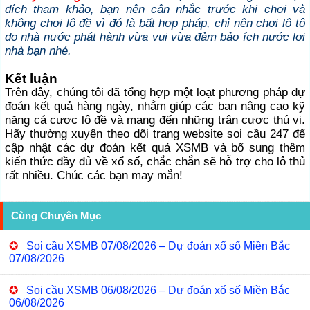
đích tham khảo, bạn nên cân nhắc trước khi chơi và
không chơi lô đề vì đó là bất hợp pháp, chỉ nên chơi lô tô
do nhà nước phát hành vừa vui vừa đảm bảo ích nước lợi
nhà bạn nhé.
Kết luận
Trên đây, chúng tôi đã tổng hợp một loạt phương pháp dự
đoán kết quả hàng ngày, nhằm giúp các bạn nâng cao kỹ
năng cá cược lô đề và mang đến những trận cược thú vị.
Hãy thường xuyên theo dõi trang website soi cầu 247 để
cập nhật các dự đoán kết quả XSMB và bổ sung thêm
kiến thức đầy đủ về xổ số, chắc chắn sẽ hỗ trợ cho lô thủ
rất nhiều. Chúc các bạn may mắn!
Cùng Chuyên Mục
✪
Soi cầu XSMB 07/08/2026 – Dự đoán xổ số Miền Bắc
07/08/2026
✪
Soi cầu XSMB 06/08/2026 – Dự đoán xổ số Miền Bắc
06/08/2026