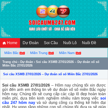
Home
Dự Đoán
Soi Cầu
Nuôi Lô
Nuôi Đề
Miền Bắc
Miền Trung
Miền Nam
Trang chủ
›
Dự đoán
›
Soi cầu XSMB 27/01/2026 – Dự đoán xổ số
Miền Bắc 27/01/2026
Soi cầu XSMB 27/01/2026 – Dự đoán xổ số Miền Bắc 27/01/2026
Soi cầu XSMB 27/01/2026
– Hôm nay chúng tôi xin được
gửi đến anh em thông tin về dự đoán xổ số miền Bắc ngày
hôm nay. Chúng tôi sẽ cung cấp các cặp lô đẹp hoàn toàn
miễn phí, dựa trên kinh nghiệm nhiều năm trong việc
soi
cầu 247 hôm nay
và sử dụng công cụ thống kê hiện đại
nhất. Hy vọng rằng những con số chúng tôi đưa ra sẽ giúp