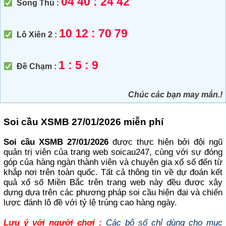
04 40 : 24 42
Song Thủ :
10 12 : 70 79
Lô Xiên 2 :
1 : 5 : 9
Đề Chạm :
Chúc các bạn may mắn.!
Soi cầu XSMB 27/01/2026 miễn phí
Soi cầu XSMB 27/01/2026
được thực hiện bởi đội ngũ
quản trị viên của trang web soicau247, cùng với sự đóng
góp của hàng ngàn thành viên và chuyên gia xổ số đến từ
khắp nơi trên toàn quốc. Tất cả thông tin về dự đoán kết
quả xổ số Miền Bắc trên trang web này đều được xây
dựng dựa trên các phương pháp soi cầu hiện đại và chiến
lược đánh lô đề với tỷ lệ trúng cao hàng ngày.
Lưu ý với người chơi :
Các bộ số chỉ dùng cho mục