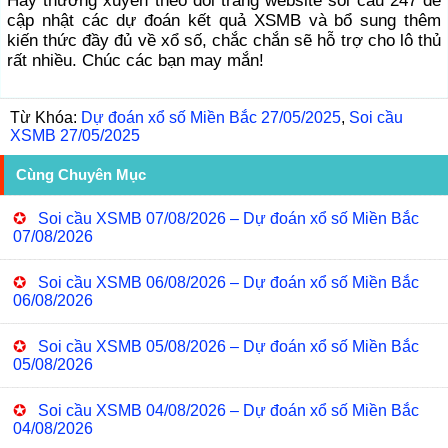
Hãy thường xuyên theo dõi trang website soi cầu 247 để
cập nhật các dự đoán kết quả XSMB và bổ sung thêm
kiến thức đầy đủ về xổ số, chắc chắn sẽ hỗ trợ cho lô thủ
rất nhiều. Chúc các bạn may mắn!
Từ Khóa:
Dự đoán xổ số Miền Bắc 27/05/2025
,
Soi cầu
XSMB 27/05/2025
Cùng Chuyên Mục
✪
Soi cầu XSMB 07/08/2026 – Dự đoán xổ số Miền Bắc
07/08/2026
✪
Soi cầu XSMB 06/08/2026 – Dự đoán xổ số Miền Bắc
06/08/2026
✪
Soi cầu XSMB 05/08/2026 – Dự đoán xổ số Miền Bắc
05/08/2026
✪
Soi cầu XSMB 04/08/2026 – Dự đoán xổ số Miền Bắc
04/08/2026