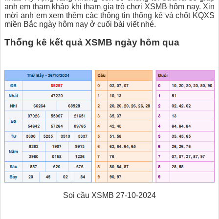
anh em tham khảo khi tham gia trò chơi XSMB hôm nay. Xin
mời anh em xem thêm các thông tin thống kê và chốt KQXS
miền Bắc ngày hôm nay ở cuối bài viết nhé.
Thống kê kết quả XSMB ngày hôm qua
Soi cầu XSMB 27-10-2024