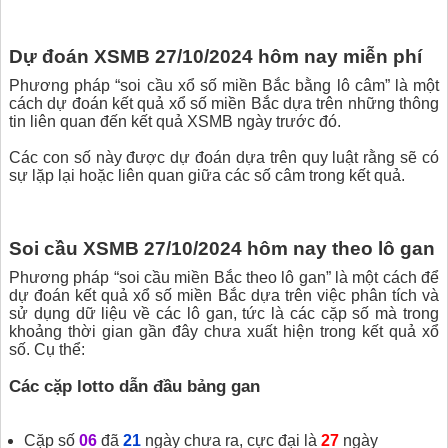
Dự đoán XSMB 27/10/2024 hôm nay miễn phí
Phương pháp “soi cầu xổ số miền Bắc bằng lô câm” là một
cách dự đoán kết quả xổ số miền Bắc dựa trên những thông
tin liên quan đến kết quả XSMB ngày trước đó.
Các con số này được dự đoán dựa trên quy luật rằng sẽ có
sự lặp lại hoặc liên quan giữa các số câm trong kết quả.
Soi cầu XSMB 27/10/2024 hôm nay theo lô gan
Phương pháp “soi cầu miền Bắc theo lô gan” là một cách để
dự đoán kết quả xổ số miền Bắc dựa trên việc phân tích và
sử dụng dữ liệu về các lô gan, tức là các cặp số mà trong
khoảng thời gian gần đây chưa xuất hiện trong kết quả xổ
số. Cụ thể:
Các cặp lotto dẫn đầu bảng gan
Cặp số
06
đã
21
ngày chưa ra, cực đại là
27
ngày