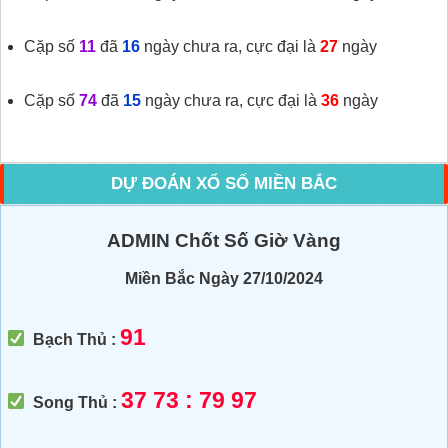
Cặp số
11
đã
16
ngày chưa ra, cực đại là
27
ngày
Cặp số
74
đã
15
ngày chưa ra, cực đại là
36
ngày
DỰ ĐOÁN XỔ SỐ MIỀN BẮC
ADMIN Chốt Số Giờ Vàng
Miền Bắc Ngày 27/10/2024
91
Bạch Thủ :
37 73 : 79 97
Song Thủ :