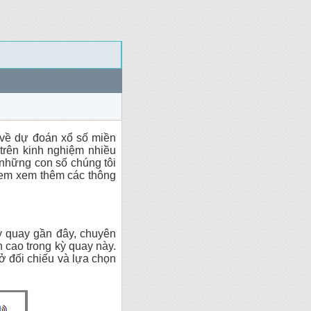
 về dự đoán xổ số miền
trên kinh nghiệm nhiều
 những con số chúng tôi
 em xem thêm các thông
ỳ quay gần đây, chuyên
n cao trong kỳ quay này.
ở đối chiếu và lựa chọn