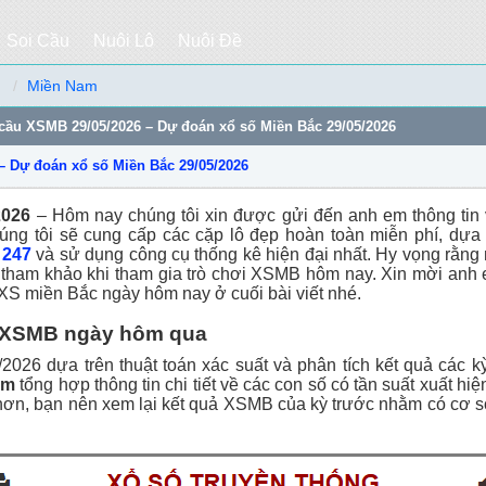
Soi Cầu
Nuôi Lô
Nuôi Đề
Miền Nam
cầu XSMB 29/05/2026 – Dự đoán xổ số Miền Bắc 29/05/2026
– Dự đoán xổ số Miền Bắc 29/05/2026
2026
– Hôm nay chúng tôi xin được gửi đến anh em thông tin
ng tôi sẽ cung cấp các cặp lô đẹp hoàn toàn miễn phí, dựa 
 247
và sử dụng công cụ thống kê hiện đại nhất. Hy vọng rằng
 tham khảo khi tham gia trò chơi XSMB hôm nay. Xin mời anh
QXS miền Bắc ngày hôm nay ở cuối bài viết nhé.
ả XSMB ngày hôm qua
026 dựa trên thuật toán xác suất và phân tích kết quả các k
om
tổng hợp thông tin chi tiết về các con số có tần suất xuất hiệ
 hơn, bạn nên xem lại kết quả XSMB của kỳ trước nhằm có cơ s