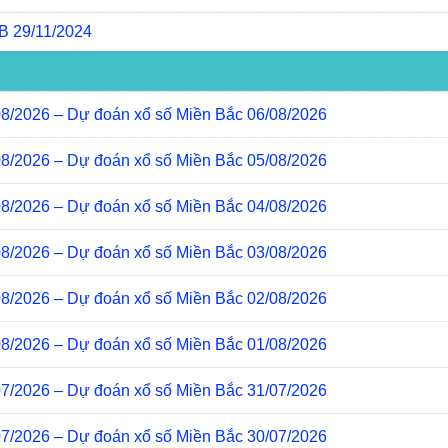
B 29/11/2024
8/2026 – Dự đoán xổ số Miền Bắc 06/08/2026
8/2026 – Dự đoán xổ số Miền Bắc 05/08/2026
8/2026 – Dự đoán xổ số Miền Bắc 04/08/2026
8/2026 – Dự đoán xổ số Miền Bắc 03/08/2026
8/2026 – Dự đoán xổ số Miền Bắc 02/08/2026
8/2026 – Dự đoán xổ số Miền Bắc 01/08/2026
7/2026 – Dự đoán xổ số Miền Bắc 31/07/2026
7/2026 – Dự đoán xổ số Miền Bắc 30/07/2026