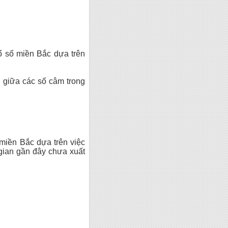
ổ số miền Bắc dựa trên
n giữa các số câm trong
miền Bắc dựa trên việc
 gian gần đây chưa xuất