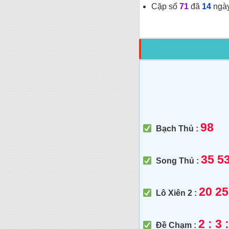
Cặp số
71
đã
14
ngày
98
Bạch Thủ :
35 53
Song Thủ :
20 25
Lô Xiên 2 :
2 : 3 
Đề Chạm :