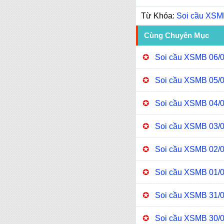
Từ Khóa:
Soi cầu XSM
Cùng Chuyên Mục
✪
Soi cầu XSMB 06/0
✪
Soi cầu XSMB 05/0
✪
Soi cầu XSMB 04/0
✪
Soi cầu XSMB 03/0
✪
Soi cầu XSMB 02/0
✪
Soi cầu XSMB 01/0
✪
Soi cầu XSMB 31/0
✪
Soi cầu XSMB 30/0