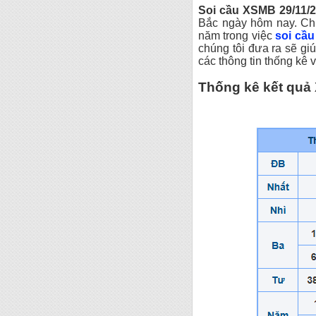
Soi cầu XSMB 29/11/
Bắc ngày hôm nay. Chú
năm trong việc
soi cầu
chúng tôi đưa ra sẽ g
các thông tin thống kê
Thống kê kết qu