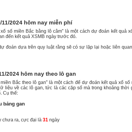
11/2024 hôm nay miễn phí
xổ số miền Bắc bằng lô câm” là một cách dự đoán kết quả x
uan đến kết quả XSMB ngày trước đó.
 đoán dựa trên quy luật rằng sẽ có sự lặp lại hoặc liên qua
11/2024 hôm nay theo lô gan
miền Bắc theo lô gan” là một cách để dự đoán kết quả xổ số 
ữ liệu về các lô gan, tức là các cặp số mà trong khoảng thời
. Cụ thể:
ầu bảng gan
 chưa ra, cực đại là
31
ngày