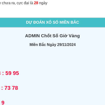
 chưa ra, cực đại là
28
ngày
DỰ ĐOÁN XỔ SỐ MIỀN BẮC
ADMIN Chốt Số Giờ Vàng
Miền Bắc Ngày 29/11/2024
 : 59 95
 : 73 78
: 9