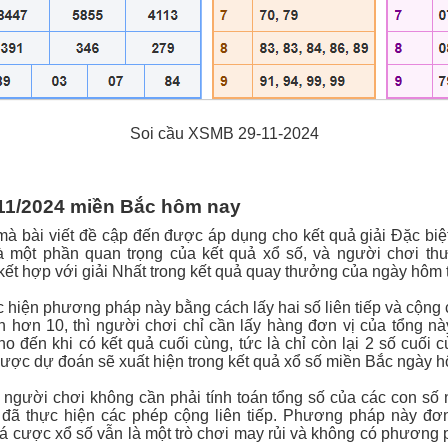
Soi cầu XSMB 29-11-2024
11/2024 miền Bắc hôm nay
 bài viết đề cập đến được áp dụng cho kết quả giải Đặc biệt 
là một phần quan trọng của kết quả xổ số, và người chơi t
t hợp với giải Nhất trong kết quả quay thưởng của ngày hôm 
c hiện phương pháp này bằng cách lấy hai số liên tiếp và cộng 
n hơn 10, thì người chơi chỉ cần lấy hàng đơn vị của tổng này.
cho đến khi có kết quả cuối cùng, tức là chỉ còn lại 2 số cuố
được dự đoán sẽ xuất hiện trong kết quả xổ số miền Bắc ngày 
 người chơi không cần phải tính toán tổng số của các con số
 đã thực hiện các phép cộng liên tiếp. Phương pháp này đơn
cá cược xổ số vẫn là một trò chơi may rủi và không có phương