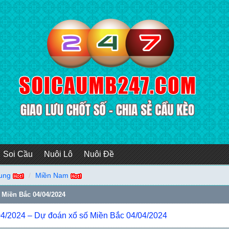
Soi Cầu
Nuôi Lô
Nuôi Đề
ung
Miền Nam
 Miền Bắc 04/04/2024
4/2024 – Dự đoán xổ số Miền Bắc 04/04/2024