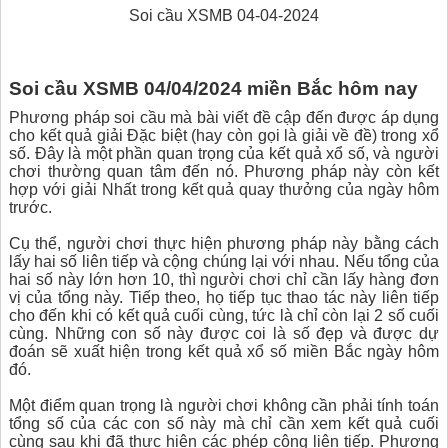
Soi cầu XSMB 04-04-2024
Soi cầu XSMB 04/04/2024 miền Bắc hôm nay
Phương pháp soi cầu mà bài viết đề cập đến được áp dụng
cho kết quả giải Đặc biệt (hay còn gọi là giải về đề) trong xổ
số. Đây là một phần quan trọng của kết quả xổ số, và người
chơi thường quan tâm đến nó. Phương pháp này còn kết
hợp với giải Nhất trong kết quả quay thưởng của ngày hôm
trước.
Cụ thể, người chơi thực hiện phương pháp này bằng cách
lấy hai số liên tiếp và cộng chúng lại với nhau. Nếu tổng của
hai số này lớn hơn 10, thì người chơi chỉ cần lấy hàng đơn
vị của tổng này. Tiếp theo, họ tiếp tục thao tác này liên tiếp
cho đến khi có kết quả cuối cùng, tức là chỉ còn lại 2 số cuối
cùng. Những con số này được coi là số đẹp và được dự
đoán sẽ xuất hiện trong kết quả xổ số miền Bắc ngày hôm
đó.
Một điểm quan trọng là người chơi không cần phải tính toán
tổng số của các con số này mà chỉ cần xem kết quả cuối
cùng sau khi đã thực hiện các phép cộng liên tiếp. Phương