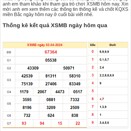
anh em tham khảo khi tham gia trò chơi XSMB hôm nay. Xin
mời anh em xem thêm các thông tin thống kê và chốt KQXS
miền Bắc ngày hôm nay ở cuối bài viết nhé.
Thống kê kết quả XSMB ngày hôm qua